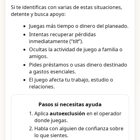
Si te identificas con varias de estas situaciones,
detente y busca apoyo:
Juegas más tiempo o dinero del planeado.
Intentas recuperar pérdidas
inmediatamente (“
tilt
”).
Ocultas la actividad de juego a familia o
amigos.
Pides préstamos o usas dinero destinado
a gastos esenciales.
El juego afecta tu trabajo, estudio o
relaciones.
Pasos si necesitas ayuda
Aplica
autoexclusión
en el operador
donde juegas.
Habla con alguien de confianza sobre
lo que sientes.