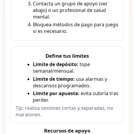
Contacta un grupo de apoyo (ver
abajo) o un profesional de salud
mental.
Bloquea métodos de pago para juego
si es necesario.
Define tus límites
Límite de depósito:
tope
semanal/mensual.
Límite de tiempo:
usa alarmas y
descansos programados.
Límite por apuesta:
evita subirla tras
perder.
Tip: realiza sesiones cortas y separadas, no
maratones.
Recursos de apoyo