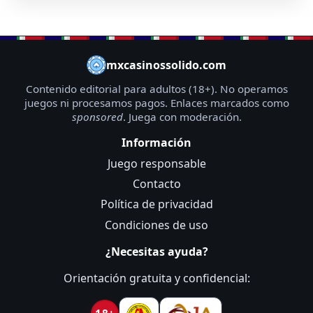
mxcasinossolido.com
Contenido editorial para adultos (18+). No operamos
juegos ni procesamos pagos. Enlaces marcados como
sponsored
. Juega con moderación.
Información
Juego responsable
Contacto
Política de privacidad
Condiciones de uso
¿Necesitas ayuda?
Orientación gratuita y confidencial: